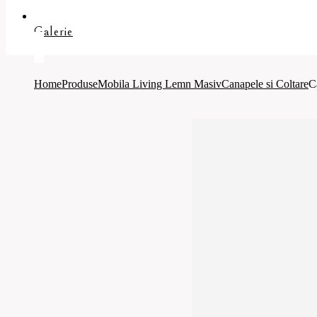
Galerie
Home
Produse
Mobila Living Lemn Masiv
Canapele si Coltare
C