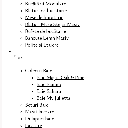
Bucătării Modulare
Blaturi de bucatarie
Mese de bucatarie
Blaturi Mese Stejar Masiv
Bufete de bucătarie
Bancute Lemn Masiv
Polite si Etajere
Baie
Colectii Baie
Baie Magic Oak & Pine
Baie Pianno
Baie Sahara
Baie My Julietta
Seturi Baie
Masti lavoare
Dulapuri baie
Lavoare