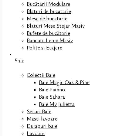
Bucătării Modulare
Blaturi de bucatarie
Mese de bucatarie
Blaturi Mese Stejar Masiv
Bufete de bucătarie
Bancute Lemn Masiv
Polite si Etajere
Baie
Colectii Baie
Baie Magic Oak & Pine
Baie Pianno
Baie Sahara
Baie My Julietta
Seturi Baie
Masti lavoare
Dulapuri baie
Lavoare